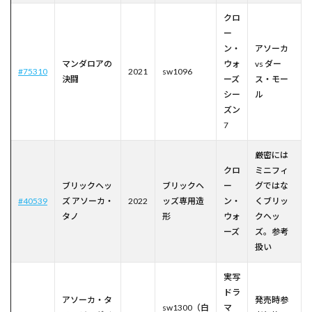
クロ
ー
ン・
アソーカ
マンダロアの
ウォ
vs ダー
#75310
2021
sw1096
決闘
ーズ
ス・モー
シー
ル
ズン
7
厳密には
クロ
ミニフィ
ブリックヘッ
ブリックヘ
ー
グではな
#40539
ズ アソーカ・
2022
ッズ専用造
ン・
くブリッ
タノ
形
ウォ
クヘッ
ーズ
ズ。参考
扱い
実写
ドラ
アソーカ・タ
発売時参
sw1300（白
マ