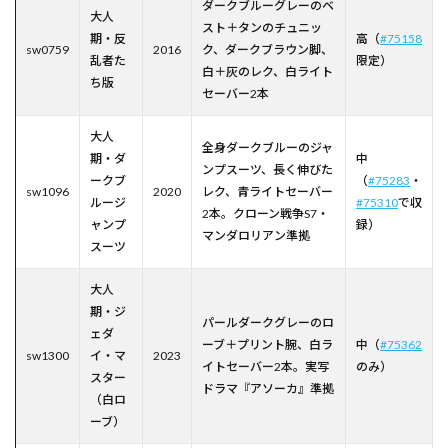
ダークブルーグレーのベ
大人
スト＋タンのチュニッ
期・反
高（
#75158
sw0759
2016
ク、ダークブラウン脚、
乱者た
限定）
白＋灰のレク、白ライト
ち版
セーバー2本
大人
全身ダークブルーのジャ
期・ダ
中
ンプスーツ、長く伸びた
ークブ
（
#75283
・
sw1096
2020
レク、青ライトセーバー
ルージ
#75310
で収
2本。クローン戦争S7・
ャンプ
録）
マンダロリアン準拠
スーツ
大人
期・ジ
パールダークグレーのロ
ェダ
ーブ＋プリント腕、白ラ
中（
#75362
sw1300
イ・マ
2023
イトセーバー2本。実写
のみ）
スター
ドラマ『アソーカ』準拠
（白ロ
ーブ）