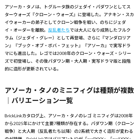
アソーカ・タノは、トグルータ族のジェダイ・パダワンとしてス
ターウォーズ『クローン・ウォーズ』に登場した。アナキン・スカ
イウォーカーの弟子としてクローン戦争を戦い、のちにジェダ
イ・オーダーを離脱。
反乱者たち
では大人になり成熟したフルク
ラム（ジェダイ・グレー）として再登場、さらに『マンダロリア
ン』『ブック・オブ・ボバ・フェット』『アソーカ』で実写ドラ
マにも進出した。レゴでは2008年のクローン・ウォーズ・シリー
ズで初登場し、その後パダワン期・大人期・実写ドラマ版と段階
的に造形が更新されている。
アソーカ・タノのミニフィグは種類が複数
｜バリエーション一覧
BrickLinkカタログ上、アソーカ・タノのレゴ ミニフィグは2008年
から2025年にかけて主要7種類が存在する。パダワン期（クローン
戦争）と大人期（反乱者たち以降）の2系統で大きく造形が変わる
のが特徴。BrickLinkではバリアントIDが「sw0XXX」「sw1XXX」