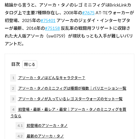
結論から言うと、アソーカ・タノのレゴ ミニフィグはBrickLinkカ
タログ上で主要7種類存在し、2008年の
#7675
AT-TEウォーカーが
初登場、2025年の
#75401
アソーカのジェダイ・インターセプタ
ーが最新、2016年の
#75158
反乱軍の戦闘用フリゲートに収録さ
れた大人版アソーカ（sw0759）が現状もっとも入手が難しいバリ
アントだ。
目次
1
アソーカ・タノはどんなキャラクター？
2
アソーカ・タノのミニフィグは種類が複数｜バリエーション一覧
3
アソーカ・タノが入っているレゴ スターウォーズのセット一覧
4
初登場・最新・最レア・最安｜アソーカ・タノのミニフィグを買
うなら
4.1
初登場のアソーカ・タノ
4.2
最新のアソーカ・タノ