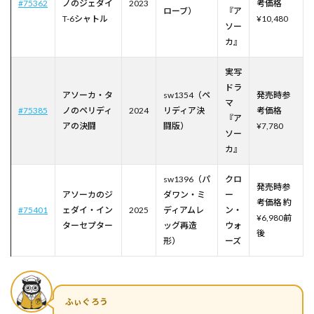
#75362
ノのジェダイ
2023
考価格
ローブ）
『ア
T-6シャトル
¥10,480
ソー
カ』
実写
ドラ
アソーカ・タ
sw1354（ペ
発売時参
マ
#75385
ノのペリディ
2024
リディア決
考価格
『ア
アの決闘
闘版）
¥7,780
ソー
カ』
sw1396（パ
クロ
発売時参
アソーカのジ
ダワン・ミ
ー
考価格 約
#75401
ェダイ・イン
2025
ディアムレ
ン・
¥6,980前
ターセプター
ッグ再造
ウォ
後
形）
ーズ
ふぃぐろう