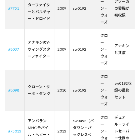
ー
アソーカ
ターファイタ
#7751
2009
sw0192
ン・
の愛機が
ーとバルチャ
ウォ
初収録
ー・ドロイド
ーズ
クロ
アナキンのY-
ー
アナキン
#8037
ウィングスタ
2009
sw0192
ン・
と共演
ーファイター
ウォ
ーズ
クロ
ー
sw0192収
クローン・タ
#8098
2010
sw0192
ン・
録の最終
ーボ・タンク
ウォ
セット
ーズ
クロ
デュア
アンバラン
sw0452（パ
ー
ル・ライ
MHC モバイ
ダワン・バ
#75013
2013
ン・
トセーバ
ル・ヘビー・
ックレスベ
ウォ
ー仕様の