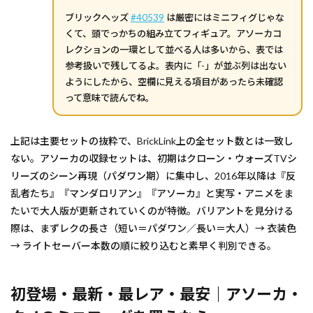
ブリックヘッズ
#40539
は厳密にはミニフィグじゃな
くて、頭でっかちの組み立てフィギュア。アソーカコ
レクションの一環として並べる人は多いから、表では
参考扱いで残してるよ。表内に「-」が並ぶ列は出ない
ようにしたから、空欄に見える項目があったら未確認
って意味で読んでね。
上記は主要セットの抜粋で、BrickLink上の全セット数とは一致し
ない。アソーカの収録セットは、初期はクローン・ウォーズTVシ
リーズのシーン再現（パダワン期）に集中し、2016年以降は『反
乱者たち』『マンダロリアン』『アソーカ』と実写・アニメをま
たいで大人版が更新されていくのが特徴。バリアントを見分ける
際は、まずレクの長さ（短い＝パダワン／長い＝大人）→ 衣装色
→ ライトセーバー本数の順に絞り込むと素早く判別できる。
初登場・最新・最レア・最安｜アソーカ・