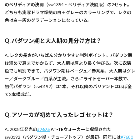
のペリディアの決闘
（sw1354・ペリディア決闘版）の2セット。
どちらも実写ドラマ準拠の白＋グレーのカラーリングで、レクの
色は白＋灰のグラデーションになっている。
Q. パダワン期と大人期の見分け方は？
A.
レクの長さ
がいちばん分かりやすい判別ポイント。パダワン期
は短めで肩までかからず、大人期は肩より長く伸びる。次に
衣装
色
でも判別できて、パダワン期はベージュ／赤茶系、大人期はグレ
ー／ダークブルー／白系が主流。さらに
ライトセーバー本数
で、
初代パダワン（sw0192）は1本、それ以降のバリアントはほぼ全
て2本構成だ。
Q. アソーカが初めて入ったレゴ セットは？
A. 2008年発売の
#7675
AT-TEウォーカー
に収録された
sw0192（パダワン期・チューブトップ）が最初。同年には
#7680