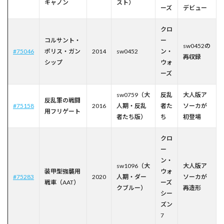
キャノン
スト）
ーズ
デビュー
クロ
コルサント・
ー
sw0452の
#75046
ポリス・ガン
2014
sw0452
ン・
再収録
シップ
ウォ
ーズ
sw0759（大
反乱
大人版ア
反乱軍の戦闘
#75158
2016
人期・反乱
者た
ソーカが
用フリゲート
者たち版）
ち
初登場
クロ
ー
ン・
sw1096（大
大人版ア
装甲型強襲用
ウォ
#75283
2020
人期・ダー
ソーカが
戦車（AAT）
ーズ
クブルー）
再造形
シー
ズン
7