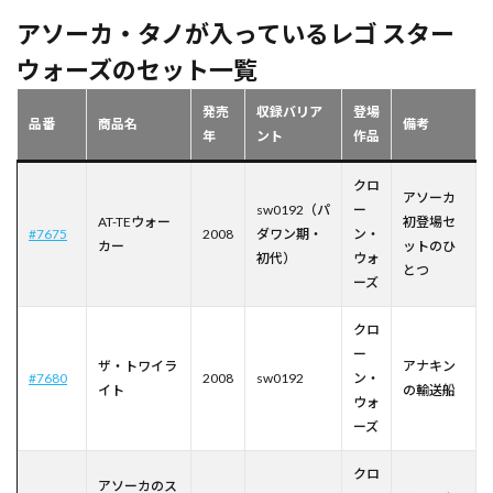
アソーカ・タノが入っているレゴ スター
ウォーズのセット一覧
発売
収録バリア
登場
品番
商品名
備考
年
ント
作品
クロ
アソーカ
sw0192（パ
ー
AT-TEウォー
初登場セ
#7675
2008
ダワン期・
ン・
カー
ットのひ
初代）
ウォ
とつ
ーズ
クロ
ー
ザ・トワイラ
アナキン
#7680
2008
sw0192
ン・
イト
の輸送船
ウォ
ーズ
クロ
アソーカのス