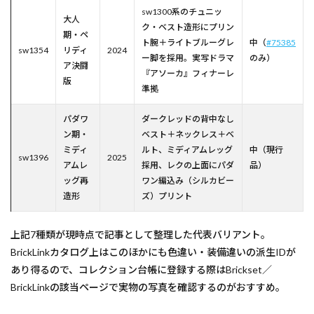
sw1300系のチュニッ
大人
ク・ベスト造形にプリン
期・ペ
ト腕＋ライトブルーグレ
中（
#75385
sw1354
リディ
2024
ー脚を採用。実写ドラマ
のみ）
ア決闘
『アソーカ』フィナーレ
版
準拠
パダワ
ダークレッドの背中なし
ン期・
ベスト＋ネックレス＋ベ
ミディ
ルト、ミディアムレッグ
中（現行
sw1396
2025
アムレ
採用、レクの上面にパダ
品）
ッグ再
ワン編込み（シルカビー
造形
ズ）プリント
上記7種類が現時点で記事として整理した代表バリアント。
BrickLinkカタログ上はこのほかにも色違い・装備違いの派生IDが
あり得るので、コレクション台帳に登録する際はBrickset／
BrickLinkの該当ページで実物の写真を確認するのがおすすめ。