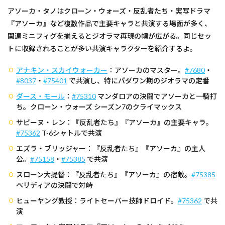
アソーカ・タノはクローン・ウォーズ・反乱者たち・実写ドラマ
『アソーカ』など複数作品で主要キャラと共演する場面が多く、
関連ミニフィグを揃えるとジオラマ再現の幅が広がる。同じセッ
トに収録されることが多い共演キャラクターを紹介するよ。
アナキン・スカイウォーカー
：アソーカのマスター。
#7680
・
#8037
・
#75401
で共演し、特にパダワン期のジオラマの定番
ダース・モール
：
#75310
マンダロアの決闘でアソーカと一騎打
ち。クローン・ウォーズ シーズン7のクライマックス
サビーヌ・レン：『反乱者たち』『アソーカ』の主要キャラ。
#75362
T-6シャトルで共演
エズラ・ブリッジャー：『反乱者たち』『アソーカ』の主人
公。
#75158
・
#75385
で共演
スローン大提督：『反乱者たち』『アソーカ』の宿敵。
#75385
ペリディアの決闘で対峙
ヒューヤング教授：ライトセーバー技師ドロイド。
#75362
で共
演