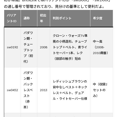
の通し番号で管理されており、見分けの基準として便利だよ。
バリア
初出
通称
判別ポイント
希少度
ントID
年
パダワ
クローン・ウォーズTV準
ン期・
拠の小柄造形。チューブ
中〜高
チュー
sw0192
2008
トップ＋ベルト、青ライ
（2008-
ブトッ
トセーバー1本、レク
2010廃番）
プ（初
（頭部の触手）短め
代）
パダワ
ン期・
レディッシュブラウンの
バック
中（収録2
背中なしベスト＋ネック
sw0452
レスベ
2013
セットの
レス＋ベルト、デュア
スト
み）
ル・ライトセーバー仕様
（赤
茶）