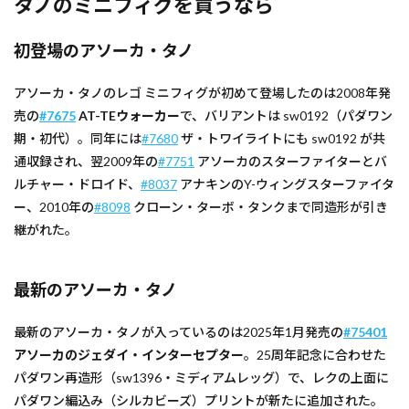
タノのミニフィグを買うなら
初登場のアソーカ・タノ
アソーカ・タノのレゴ ミニフィグが初めて登場したのは2008年発
売の
#7675
AT-TEウォーカー
で、バリアントは sw0192（パダワン
期・初代）。同年には
#7680
ザ・トワイライトにも sw0192 が共
通収録され、翌2009年の
#7751
アソーカのスターファイターとバ
ルチャー・ドロイド、
#8037
アナキンのY-ウィングスターファイタ
ー、2010年の
#8098
クローン・ターボ・タンクまで同造形が引き
継がれた。
最新のアソーカ・タノ
最新のアソーカ・タノが入っているのは2025年1月発売の
#75401
アソーカのジェダイ・インターセプター
。25周年記念に合わせた
パダワン再造形（sw1396・ミディアムレッグ）で、レクの上面に
パダワン編込み（シルカビーズ）プリントが新たに追加された。