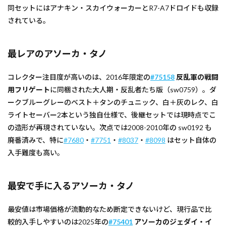
同セットにはアナキン・スカイウォーカーとR7-A7ドロイドも収録
されている。
最レアのアソーカ・タノ
コレクター注目度が高いのは、2016年限定の
#75158
反乱軍の戦闘
用フリゲート
に同梱された大人期・反乱者たち版（sw0759）。ダ
ークブルーグレーのベスト＋タンのチュニック、白＋灰のレク、白
ライトセーバー2本という独自仕様で、後継セットでは現時点でこ
の造形が再現されていない。次点では2008-2010年の sw0192 も
廃番済みで、特に
#7680
・
#7751
・
#8037
・
#8098
はセット自体の
入手難度も高い。
最安で手に入るアソーカ・タノ
最安値は市場価格が流動的なため断定できないけど、現行品で比
較的入手しやすいのは2025年の
#75401
アソーカのジェダイ・イ