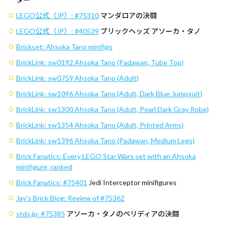
LEGO公式（JP）:
#75310
マンダロアの決闘
LEGO公式（JP）:
#40539
ブリックヘッズ アソーカ・タノ
Brickset: Ahsoka Tano minifigs
BrickLink: sw0192 Ahsoka Tano (Padawan, Tube Top)
BrickLink: sw0759 Ahsoka Tano (Adult)
BrickLink: sw1096 Ahsoka Tano (Adult, Dark Blue Jumpsuit)
BrickLink: sw1300 Ahsoka Tano (Adult, Pearl Dark Gray Robe)
BrickLink: sw1354 Ahsoka Tano (Adult, Printed Arms)
BrickLink: sw1396 Ahsoka Tano (Padawan, Medium Legs)
Brick Fanatics: Every LEGO Star Wars set with an Ahsoka
minifigure, ranked
Brick Fanatics:
#75401
Jedi Interceptor minifigures
Jay’s Brick Blog: Review of
#75362
stds.jp:
#75385
アソーカ・タノのペリディアの決闘