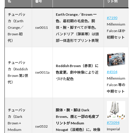
名
番号
ット例
チューバッ
Earth Orange／Brown 一
#7190
カ（Earth
色
、最初期の毛皮色。胴
Millennium
Orange／
sw0011
体・腕・脚すべてが単色。
Falcon ほか
Brown 初
バンドリア（弾薬帯）は頭
初期セット
代）
部一体造形でプリント表現
チューバッ
Reddish Brown（赤茶）に
カ（Reddish
#4504
sw0011a
色変更
。劇中映像により近
Brown 第2世
Millennium
づけた配色
代）
Falcon 等の
中期セット
チューバッ
胴体・腕・脚は Dark
カ（Dark
Brown、顔と一部の毛皮プ
#75094
Brown +
リントが Medium
sw0532
Imperial
Medium
Nougat（淡褐色）
に。映像