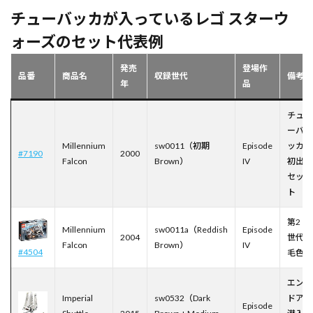
チューバッカが入っているレゴ スターウ
ォーズのセット代表例
発売
登場作
品番
商品名
収録世代
備考
年
品
チュ
ーバ
Millennium
sw0011（初期
Episode
ッカ
#7190
2000
Falcon
Brown）
IV
初出
セッ
ト
第2
Millennium
sw0011a（Reddish
Episode
2004
世代
Falcon
Brown）
IV
#4504
毛色
エン
Imperial
sw0532（Dark
ドア
Episode