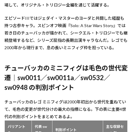
場して、オリジナル・トリロジー全編を通じて活躍する。
エピソードIIIではジェダイ・マスターのヨーダと共闘した経歴も
持つ古参キャラ。スピンオフ映画『Solo: A Star Wars Story』では
若き日のチューバッカが描かれて、シークエル・トリロジーでも継
続登場するなど、シリーズ屈指の長期出演キャラなんだ。レゴでも
2000年から現行まで、息の長いミニフィグ枠を担っている。
チューバッカのミニフィグは毛色の世代変
遷｜sw0011／sw0011a／sw0532／
sw0948 の判別ポイント
チューバッカのレゴ ミニフィグは2000年初出から世代を重ねてい
て、毛色の変更が世代分けの最大の指標になる。下の表に主要4世
代の判別ポイントをまとめてあるよ。
バリアント
代表 sw
主な収録セ
判別ポイント