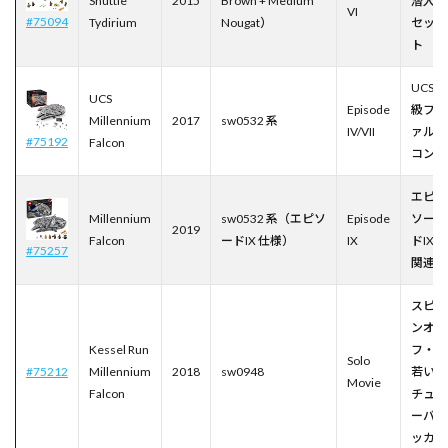
Shuttle
2015
Brown + Medium
潜入
VI
#75094
Tydirium
Nougat）
セッ
ト
UCS
UCS
Episode
級フ
Millennium
2017
sw0532 系
IV/VII
ァル
#75192
Falcon
コン
エピ
Millennium
sw0532 系（エピソ
Episode
ソー
2019
Falcon
ードIX 仕様）
IX
ドIX
#75257
関連
スピ
ンオ
Kessel Run
フ・
Solo
#75212
Millennium
2018
sw0948
若い
Movie
Falcon
チュ
ーバ
ッカ