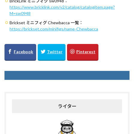
BrickLink ミニフィグ sw0948：
https://www.bricklink.com/v2/catalog/catalogitem.page?
M=sw0948
Brickset ミニフィグ Chewbacca 一覧：
https://brickset.com/minifigs/name-Chewbacca
ライター