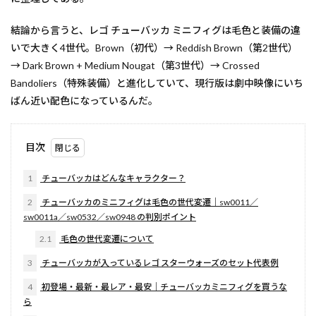
結論から言うと、レゴ チューバッカ ミニフィグは毛色と装備の違
いで大きく4世代。Brown（初代）→ Reddish Brown（第2世代）
→ Dark Brown + Medium Nougat（第3世代）→ Crossed
Bandoliers（特殊装備）と進化していて、現行版は劇中映像にいち
ばん近い配色になっているんだ。
目次
1
チューバッカはどんなキャラクター？
2
チューバッカのミニフィグは毛色の世代変遷｜sw0011／
sw0011a／sw0532／sw0948 の判別ポイント
2.1
毛色の世代変遷について
3
チューバッカが入っているレゴ スターウォーズのセット代表例
4
初登場・最新・最レア・最安｜チューバッカミニフィグを買うな
ら