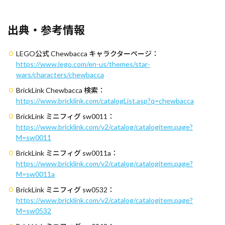
出典・参考情報
LEGO公式 Chewbacca キャラクターページ：
https://www.lego.com/en-us/themes/star-
wars/characters/chewbacca
BrickLink Chewbacca 検索：
https://www.bricklink.com/catalogList.asp?q=chewbacca
BrickLink ミニフィグ sw0011：
https://www.bricklink.com/v2/catalog/catalogitem.page?
M=sw0011
BrickLink ミニフィグ sw0011a：
https://www.bricklink.com/v2/catalog/catalogitem.page?
M=sw0011a
BrickLink ミニフィグ sw0532：
https://www.bricklink.com/v2/catalog/catalogitem.page?
M=sw0532