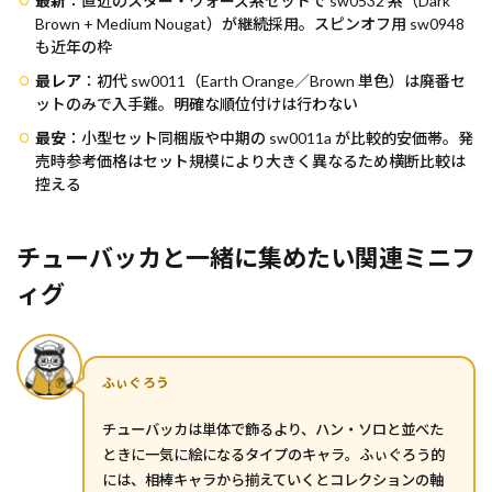
最新
：直近のスター・ウォーズ系セットで sw0532 系（Dark
Brown + Medium Nougat）が継続採用。スピンオフ用 sw0948
も近年の枠
最レア
：初代 sw0011（Earth Orange／Brown 単色）は廃番セ
ットのみで入手難。明確な順位付けは行わない
最安
：小型セット同梱版や中期の sw0011a が比較的安価帯。発
売時参考価格はセット規模により大きく異なるため横断比較は
控える
チューバッカと一緒に集めたい関連ミニフ
ィグ
ふぃぐろう
チューバッカは単体で飾るより、ハン・ソロと並べた
ときに一気に絵になるタイプのキャラ。ふぃぐろう的
には、相棒キャラから揃えていくとコレクションの軸