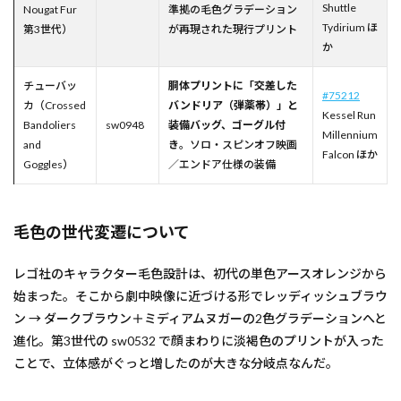
Shuttle
Nougat Fur
準拠の毛色グラデーション
Tydirium ほ
第3世代）
が再現された現行プリント
か
チューバッ
胴体プリントに「交差した
#75212
カ（Crossed
バンドリア（弾薬帯）」と
Kessel Run
Bandoliers
sw0948
装備バッグ、ゴーグル付
Millennium
and
き
。ソロ・スピンオフ映画
Falcon ほか
Goggles）
／エンドア仕様の装備
毛色の世代変遷について
レゴ社のキャラクター毛色設計は、初代の単色アースオレンジから
始まった。そこから劇中映像に近づける形でレッディッシュブラウ
ン → ダークブラウン＋ミディアムヌガーの2色グラデーションへと
進化。第3世代の sw0532 で顔まわりに淡褐色のプリントが入った
ことで、立体感がぐっと増したのが大きな分岐点なんだ。