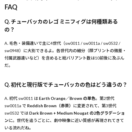
FAQ
Q. チューバッカのレゴ ミニフィグは何種類ある
の？
A. 毛色・装備違いで主に4世代（sw0011 / sw0011a / sw0532 /
sw0948）に大別できるよ。各世代内の細分（顔プリントの微差・
付属武器違いなど）を含めると総バリアント数は10前後に及ぶん
だ。
Q. 初代と現行版でチューバッカの色はどう違うの？
A. 初代 sw0011 は
Earth Orange／Brown の単色
。第2世代
sw0011a で
Reddish Brown（赤茶）
に変更されて、第3世代
sw0532 では
Dark Brown + Medium Nougat の2色グラデーショ
ン
に。世代を追うごとに、劇中映像に近い質感が再現されてきて
いる流れだね。