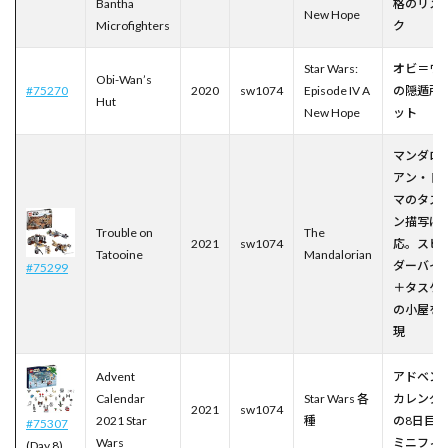
Bantha
格のリメ
New Hope
Microfighters
ク
Star Wars:
オビ＝ワ
Obi-Wan’s
#75270
2020
sw1074
Episode IV A
の隠遁所
Hut
New Hope
ット
マンダロ
アン・ド
マのタス
ン描写に
Trouble on
The
2021
sw1074
応。スピ
Tatooine
Mandalorian
ダーバイ
#75299
＋タスケ
の小屋を
現
Advent
アドベン
Calendar
Star Wars 各
カレンダ
2021
sw1074
2021 Star
種
の8日目
#75307
Wars
ミニフィ
(Day 8)