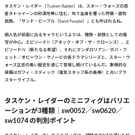
タスケン・レイダー（Tusken Raider）は、スター・ウォーズの惑
星タトゥイーンの砂漠地帯に住む、布で全身を覆った狩猟・遊牧
民族。「サンド・ピープル（Sand People）」とも呼ばれるね。
個人名が前面に出るキャラというよりは、種族・部族としての描
写が中心。エピソードII（アタック・オブ・ザ・クローンズ）、エ
ピソードIV（新たなる希望）、それにマンダロリアン／ボバ・フ
ェット／オビ＝ワン・ケノービの各ドラマシリーズと、スター・ウ
ォーズ正史の長い歴史を通じて登場し続けているんだ。象徴的な
装備はガフィ・スティック（電気スタッフ系の長棒）と古いブラ
スターライフル。
タスケン・レイダーのミニフィグはバリエ
ーションが3種類｜sw0052／sw0620／
sw1074 の判別ポイント