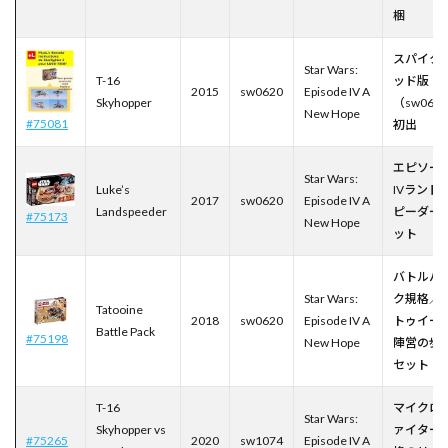
梱
スパイク
Star Wars:
T-16
ッド版
2015
sw0620
Episode IV A
Skyhopper
（sw062
New Hope
#75081
初出
エピソー
Star Wars:
Luke’s
IVランド
2017
sw0620
Episode IV A
Landspeeder
ピーダー
#75173
New Hope
ット
バトルパ
Star Wars:
ク規格／
Tatooine
2018
sw0620
Episode IV A
トゥイー
Battle Pack
#75198
New Hope
陣営の歩
セット
T-16
マイクロ
Star Wars:
Skyhopper vs
ァイター
#75265
2020
sw1074
Episode IV A