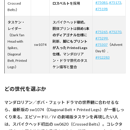
#75081
,
#75173
,
Crossed
ロスベルト
を採用
#75198
Belts）
タスケン・
スパイクヘッド継続。
レイダー
胴体プリントは
斜め1本
#75265
,
#75270
,
（Dark Tan
のディアゴナル仕様
に
#75299
,
Head with
刷新、
脚にもプリント
sw1074
#75307
（Advent
Spikes,
が入った Printed Legs
Day 8）,
Diagonal
仕様
。マンダロリア
#912283
Belt, Printed
ン・ドラマ世代のタス
Legs）
ケン描写と整合
どの世代を選ぶか
マンダロリアン／ボバ・フェット ドラマの世界観に合わせるな
ら、最新版の sw1074（Diagonal Belt + Printed Legs）が一番しっ
くり来る。エピソードII／IV の劇場版タスケンを再現したい人
は、スパイクヘッド初出の sw0620（Crossed Belts）。コレクタ