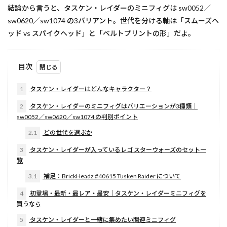
結論から言うと、タスケン・レイダーのミニフィグは sw0052／
sw0620／sw1074 の3バリアント。世代を分ける軸は「スムーズヘ
ッド vs スパイクヘッド」と「ベルトプリントの形」だよ。
目次
1
タスケン・レイダーはどんなキャラクター？
2
タスケン・レイダーのミニフィグはバリエーションが3種類｜
sw0052／sw0620／sw1074 の判別ポイント
2.1
どの世代を選ぶか
3
タスケン・レイダーが入っているレゴ スターウォーズのセット一
覧
3.1
補足：BrickHeadz #40615 Tusken Raider について
4
初登場・最新・最レア・最安｜タスケン・レイダーミニフィグを
買うなら
5
タスケン・レイダーと一緒に集めたい関連ミニフィグ