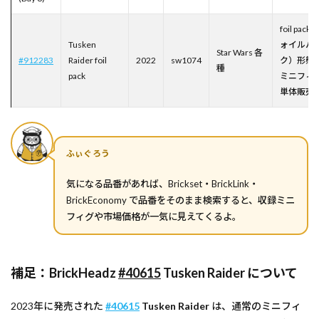
foil pack
Tusken
ォイルパ
Star Wars 各
#912283
Raider foil
2022
sw1074
ク）形態
種
pack
ミニフィ
単体販売
ふぃぐろう
気になる品番があれば、Brickset・BrickLink・
BrickEconomy で品番をそのまま検索すると、収録ミニ
フィグや市場価格が一気に見えてくるよ。
補足：BrickHeadz
#40615
Tusken Raider について
2023年に発売された
#40615
Tusken Raider
は、通常のミニフィ