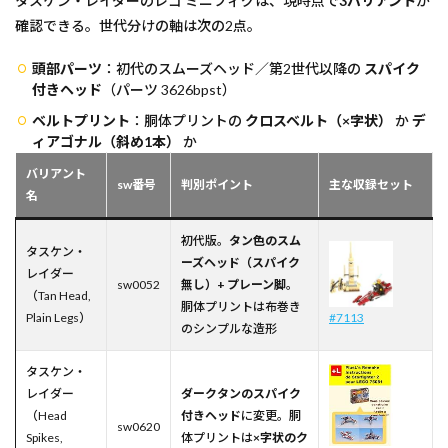
タスケン・レイダーのレゴ ミニフィグは、現時点で
3バリアント
が
確認できる。世代分けの軸は次の2点。
頭部パーツ
：初代のスムーズヘッド／第2世代以降の
スパイク
付きヘッド
（パーツ 3626bpst）
ベルトプリント
：胴体プリントの
クロスベルト（×字状）
か
デ
ィアゴナル（斜め1本）
か
バリアント
sw番号
判別ポイント
主な収録セット
名
初代版。
タン色のスム
タスケン・
ーズヘッド（スパイク
レイダー
sw0052
無し）+ プレーン脚
。
（Tan Head,
胴体プリントは布巻き
Plain Legs）
#7113
のシンプルな造形
タスケン・
レイダー
ダークタンのスパイク
（Head
付きヘッド
に変更。胴
sw0620
Spikes,
体プリントは
×字状のク