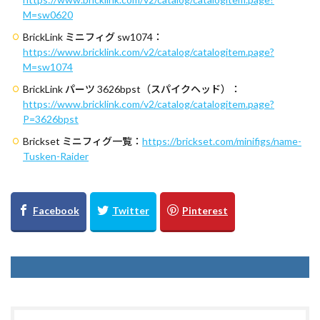
M=sw0620
BrickLink ミニフィグ sw1074：
https://www.bricklink.com/v2/catalog/catalogitem.page?
M=sw1074
BrickLink パーツ 3626bpst（スパイクヘッド）：
https://www.bricklink.com/v2/catalog/catalogitem.page?
P=3626bpst
Brickset ミニフィグ一覧：
https://brickset.com/minifigs/name-
Tusken-Raider