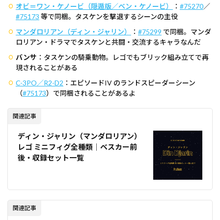
オビ＝ワン・ケノービ（隠遁版／ベン・ケノービ）
：
#75270
／
#75173
等で同梱。タスケンを撃退するシーンの主役
マンダロリアン（ディン・ジャリン）
：
#75299
で同梱。マンダ
ロリアン・ドラマでタスケンと共闘・交流するキャラなんだ
バンサ
：タスケンの騎乗動物。レゴでもブリック組み立てで再
現されることがある
C-3PO／R2-D2
：エピソードIV のランドスピーダーシーン
（
#75173
）で同梱されることがあるよ
関連記事
ディン・ジャリン（マンダロリアン）
レゴ ミニフィグ全種類｜ベスカー前
後・収録セット一覧
関連記事