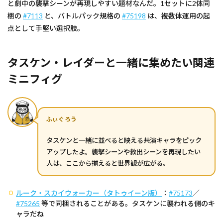
と劇中の襲撃シーンが再現しやすい題材なんだ。1セットに2体同
梱の
#7113
と、バトルパック規格の
#75198
は、複数体運用の起
点として手堅い選択肢。
タスケン・レイダーと一緒に集めたい関連
ミニフィグ
ふぃぐろう
タスケンと一緒に並べると映える共演キャラをピック
アップしたよ。襲撃シーンや救出シーンを再現したい
人は、ここから揃えると世界観が広がる。
ルーク・スカイウォーカー（タトゥイーン版）
：
#75173
／
#75265
等で同梱されることがある。タスケンに襲われる側のキ
ャラだね