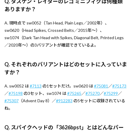
Q. タスケン・レイダーのレゴ ミニフィグは何種類
ありますか？
A. 現時点で sw0052（Tan Head, Plain Legs／2002年）、
sw0620（Head Spikes, Crossed Belts／2015年〜）、
sw1074（Dark Tan Head with Spikes, Diagonal Belt, Printed Legs
／2020年〜）の3バリアントが確認できているよ。
Q. それぞれのバリアントはどのセットに入っていま
すか？
A. sw0052 は
#7113
の1セットだけ。sw0620 は
#75081
／
#75173
／
#75198
の3セット、sw1074 は
#75265
／
#75270
／
#75299
／
#75307
（Advent Day 8）／
#912283
の5セットに収録されている
ね。
Q. スパイクヘッドの「3626bpst」とはどんなパー