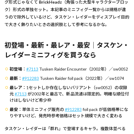
グ形式じゃなくて
BrickHeadz
（角張った大型キャラクターブロッ
ク）形式の単独セット。本記事のミニフィグ一覧からは規格が違
うので除外しているけど、タスケン・レイダーをディスプレイ目的
で大きく飾りたいときの選択肢として参考になるかな。
初登場・最新・最レア・最安｜タスケン・
レイダーミニフィグを買うなら
初登場
：
#7113
Tusken Raider Encounter（2002年）／sw0052
最新
：
#912283
Tusken Raider foil pack（2022年）／sw1074
最レア
：1セットしか存在しないバリアント（sw0052）の収録
元
#7113
が2002年と最古で、新品流通は限定的。明確な順位付
けはしないけど希少枠
最安
：単体ミニフィグ販売の
#912283
foil pack が低価格帯にな
りやすいけど、発売時参考価格はセット規模で大きく変わる
タスケン・レイダーは「群れ」で登場するキャラ。複数体並べる